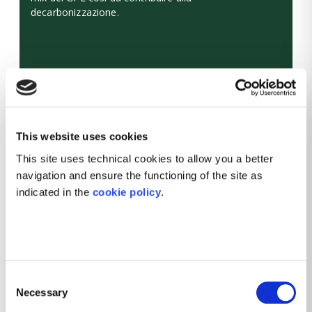
decarbonizzazione.
This website uses cookies
This site uses technical cookies to allow you a better
navigation and ensure the functioning of the site as
indicated in the
cookie policy
.
PRESENZA INTERNAZIONALE
Consent
Necessary
Veroniki Holding è presente
Selection