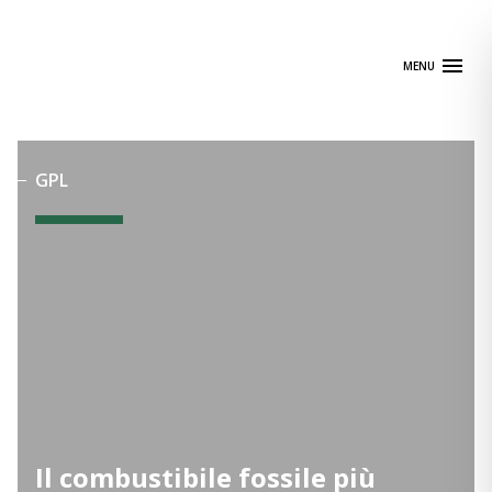
Skip
to
content
MENU
GPL
Il combustibile fossile più