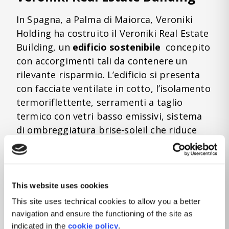
In Spagna, a Palma di Maiorca, Veroniki
Holding ha costruito il Veroniki Real Estate
Building, un
edificio sostenibile
concepito
con accorgimenti tali da contenere un
rilevante risparmio. L’edificio si presenta
con facciate ventilate in cotto, l’isolamento
termoriflettente, serramenti a taglio
termico con vetri basso emissivi, sistema
di ombreggiatura brise-soleil che riduce
l’irraggiamento, acqua calda sanitaria
prodotta da pannelli solari provvisti di
accumulo, riscaldamento attraverso
pompa di calore e termostati
This website uses cookies
programmabili.
This site uses technical cookies to allow you a better
navigation and ensure the functioning of the site as
Grazie ad azioni mirate che rendono gli
indicated in the
cookie policy
.